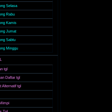
ong Selasa
ong Rabu
ong Kamis
ong Jumat
ong Sabtu
ong Minggu
L
n tgl
n Daftar tgl
 Alternatif tgl
Mimpi
 Tgl