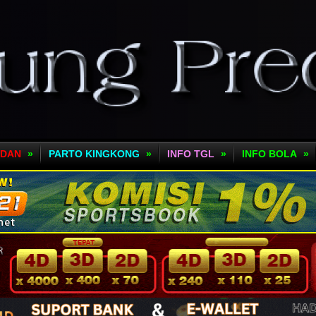
EDAN
»
PARTO KINGKONG
»
INFO TGL
»
INFO BOLA
»