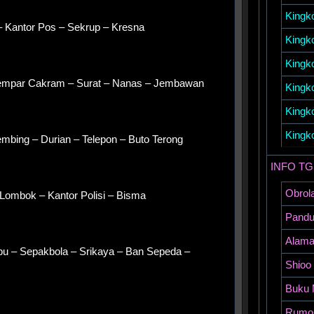
Kingk
– Kantor Pos – Sekrup – Kresna
Kingk
Kingk
Lempar Cakram – Surat – Nanas – Jembawan
Kingk
Kingk
Kingk
bing – Durian – Telepon – Buto Terong
INFO TG
Obrola
 Lombok – Kantor Polisi – Bisma
Pandua
Alamat
pu – Sepakbola – Srikaya – Ban Sepeda –
Shioo
Buku 
Rumos