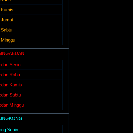
i Kamis
i Jumat
 Sabtu
i Minggu
SINGAEDAN
edan Senin
edan Rabu
edan Kamis
edan Sabtu
edan Minggu
KINGKONG
ong Senin