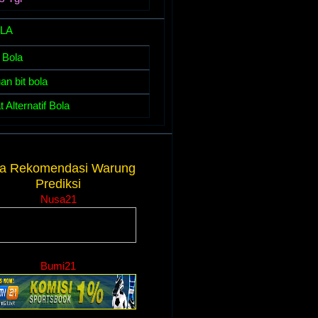
OLA
 Bola
n bit bola
 Alternatif Bola
.......
la Rekomendasi Warung
Prediksi
Nusa21
....
Bumi21
....