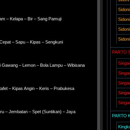
Sidon
am – Kelapa – Bir – Sang Pamuji
Sidon
Sidoni
Sidon
i Cepat – Sapu – Kipas – Sengkuni
PARTO 
Singa
ri Gawang – Lemon – Bola Lampu – Wibisana
Singa
Singa
tafet – Kipas Angin – Keris – Prabukesa
Singa
Singa
uru – Jembatan – Spet (Suntikan) – Jaya
PARTO 
Kingk