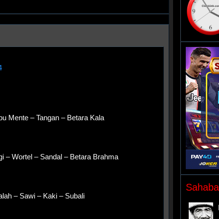
4
u Mente – Tangan – Betara Kala
gi – Wortel – Sandal – Betara Brahma
Sahaba
lah – Sawi – Kaki – Subali