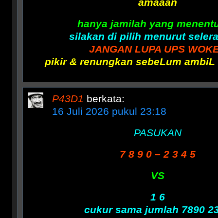
amaaan
hanya jamilah yang menent
silakan di pilih menurut seler
JANGAN LUPA UPS WOK
pikir & renungkan sebeLum ambiL
P43D1
berkata:
16 Juli 2026 pukul 23:18
PASUKAN
7 8 9 0 – 2 3 4 5
VS
1 6
cukur sama jumlah 7890 2