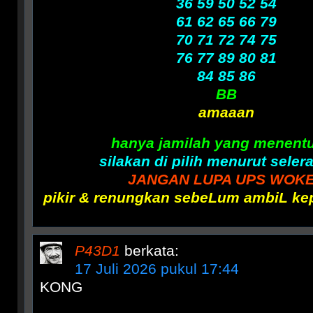
36 59 50 52 54
61 62 65 66 79
70 71 72 74 75
76 77 89 80 81
84 85 86
BB
amaaan
hanya jamilah yang menent
silakan di pilih menurut seler
JANGAN LUPA UPS WOK
pikir & renungkan sebeLum ambiL k
P43D1
berkata:
17 Juli 2026 pukul 17:44
KONG