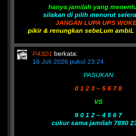
hanya jamilah yang menent
silakan di pilih menurut seler
JANGAN LUPA UPS WOK
pikir & renungkan sebeLum ambiL
P43D1
berkata:
16 Juli 2026 pukul 23:24
PASUKAN
0 1 2 3 – 5 6 7 8
VS
9 0 1 2 – 4 5 6 7
cukur sama jamilah 7890 2