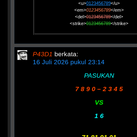
<u>
0123456789
</u>
<em>
0123456789
</em>
<del>
0123456789
</del>
<strike>
0123456789
</strike>
P43D1
berkata:
16 Juli 2026 pukul 23:14
PASUKAN
7 8 9 0 – 2 3 4 5
VS
1 6